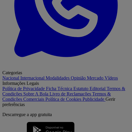
Categorias
Nacional
Internacional
Modalidades
Opinião
Mercado
Vídeos
Informações Legais
Política de Privacidade
Ficha Técnica
Estatuto Editorial
Termos &
Condições
Sobre A Bola
Livro de Reclamações
Termos &
Condições Comerciais
Política de Cookies
Publicidade
Gerir
preferências
Descarregue a
app gratuita