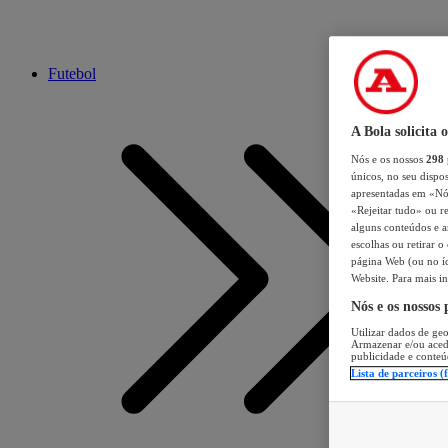
Futebol
A Bola solicita 
Nós e os nossos
298
únicos, no seu dispos
apresentadas em «Nós 
«Rejeitar tudo» ou re
alguns conteúdos e an
escolhas ou retirar 
página Web (ou no íc
Website. Para mais in
Nós e os nossos
Utilizar dados de geo
Armazenar e/ou aced
publicidade e conteú
Lista de parceiros (