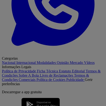
Categorias
Nacional
Internacional
Modalidades
Opinião
Mercado
Vídeos
Informações Legais
Política de Privacidade
Ficha Técnica
Estatuto Editorial
Termos &
Condições
Sobre A Bola
Livro de Reclamações
Termos &
Condições Comerciais
Política de Cookies
Publicidade
Gerir
preferências
Descarregue a
app gratuita