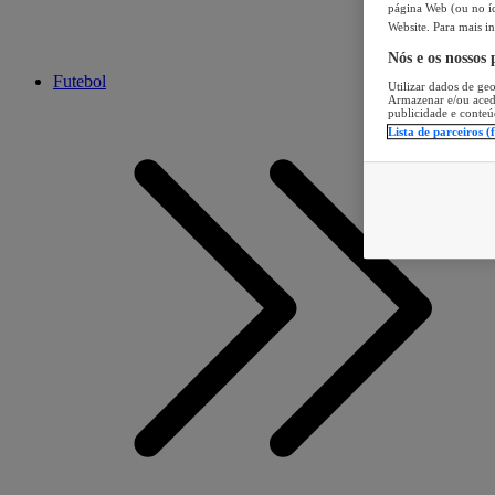
página Web (ou no íc
Website. Para mais in
Nós e os nossos
Futebol
Utilizar dados de geo
Armazenar e/ou aced
publicidade e conteú
Lista de parceiros (