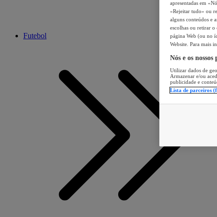
apresentadas em «Nós 
«Rejeitar tudo» ou re
alguns conteúdos e an
escolhas ou retirar 
Futebol
página Web (ou no íc
Website. Para mais in
Nós e os nossos
Utilizar dados de geo
Armazenar e/ou aced
publicidade e conteú
Lista de parceiros (