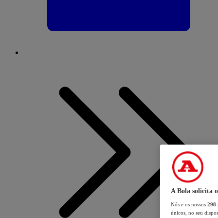
A Bola solicita 
Nós e os nossos
298
únicos, no seu dispos