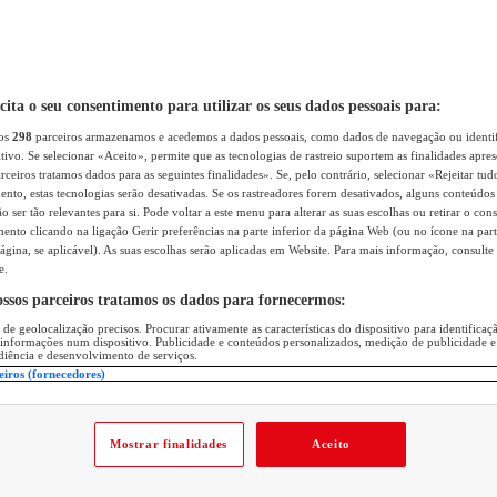
icita o seu consentimento para utilizar os seus dados pessoais para:
sos
298
parceiros armazenamos e acedemos a dados pessoais, como dados de navegação ou identif
itivo. Se selecionar «Aceito», permite que as tecnologias de rastreio suportem as finalidades apr
rceiros tratamos dados para as seguintes finalidades». Se, pelo contrário, selecionar «Rejeitar tud
ento, estas tecnologias serão desativadas. Se os rastreadores forem desativados, alguns conteúdo
 ser tão relevantes para si. Pode voltar a este menu para alterar as suas escolhas ou retirar o con
nto clicando na ligação Gerir preferências na parte inferior da página Web (ou no ícone na part
ágina, se aplicável). As suas escolhas serão aplicadas em Website. Para mais informação, consulte 
e.
ossos parceiros tratamos os dados para fornecermos:
 de geolocalização precisos. Procurar ativamente as características do dispositivo para identifica
 informações num dispositivo. Publicidade e conteúdos personalizados, medição de publicidade e
diência e desenvolvimento de serviços.
eiros (fornecedores)
Mostrar finalidades
Aceito