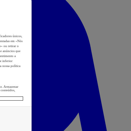
icadores únicos,
esentadas em «Nós
o» ou retirar o
s e anúncios que
sentimento a
e inferior
a nossa política
ção. Armazenar
 conteúdos,