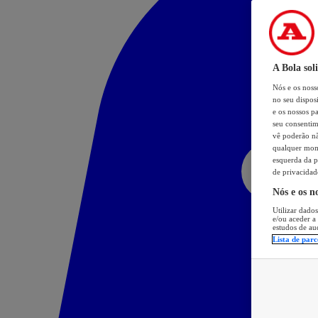
A Bola sol
Nós e os nos
no seu dispos
e os nossos pa
seu consentim
vê poderão não
qualquer mome
esquerda da p
de privacidad
Nós e os n
Utilizar dados
e/ou aceder a
estudos de au
Lista de parc