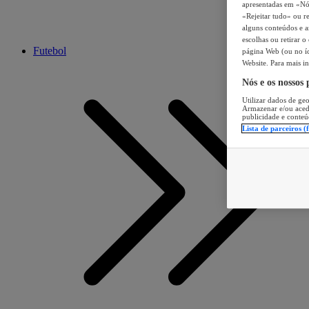
apresentadas em «Nós 
«Rejeitar tudo» ou re
alguns conteúdos e an
escolhas ou retirar 
Futebol
página Web (ou no íc
Website. Para mais in
Nós e os nossos
Utilizar dados de geo
Armazenar e/ou aced
publicidade e conteú
Lista de parceiros (