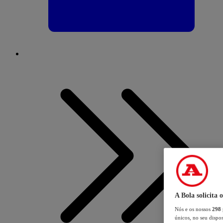
A Bola solicita 
Nós e os nossos
298
únicos, no seu dispos