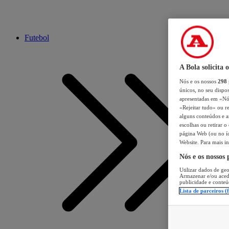
Futebol
A Bola solicita 
Nós e os nossos
298
únicos, no seu dispos
apresentadas em «Nós 
«Rejeitar tudo» ou re
alguns conteúdos e an
escolhas ou retirar 
página Web (ou no íc
Website. Para mais in
Nós e os nossos
Utilizar dados de geo
Armazenar e/ou aced
publicidade e conteú
Lista de parceiros (