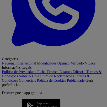
Categorias
Nacional
Internacional
Modalidades
Opinião
Mercado
Vídeos
Informações Legais
Política de Privacidade
Ficha Técnica
Estatuto Editorial
Termos &
Condições
Sobre A Bola
Livro de Reclamações
Termos &
Condições Comerciais
Política de Cookies
Publicidade
Gerir
preferências
Descarregue a
app gratuita