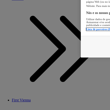
página Web (ou no íc
Website. Para mais in
Nós e os nossos
Utilizar dados de geo
Armazenar e/ou aced
publicidade e conteú
Lista de parceiros (
First Vienna