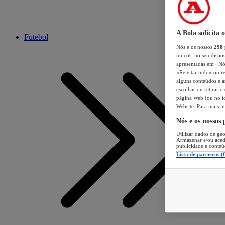
A Bola solicita 
Futebol
Nós e os nossos
298
únicos, no seu dispos
apresentadas em «Nós 
«Rejeitar tudo» ou re
alguns conteúdos e an
escolhas ou retirar 
página Web (ou no íc
Website. Para mais in
Nós e os nossos
Utilizar dados de geo
Armazenar e/ou aced
publicidade e conteú
Lista de parceiros (