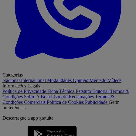
Categorias
Nacional
Internacional
Modalidades
Opinião
Mercado
Vídeos
Informações Legais
Política de Privacidade
Ficha Técnica
Estatuto Editorial
Termos &
Condições
Sobre A Bola
Livro de Reclamações
Termos &
Condições Comerciais
Política de Cookies
Publicidade
Gerir
preferências
Descarregue a
app gratuita