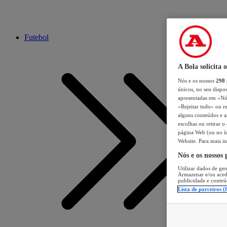
Futebol
A Bola solicita 
Nós e os nossos
298
únicos, no seu dispos
apresentadas em «Nós 
«Rejeitar tudo» ou re
alguns conteúdos e an
escolhas ou retirar 
página Web (ou no íc
Website. Para mais in
Nós e os nossos
Utilizar dados de geo
Armazenar e/ou aced
publicidade e conteú
Lista de parceiros (