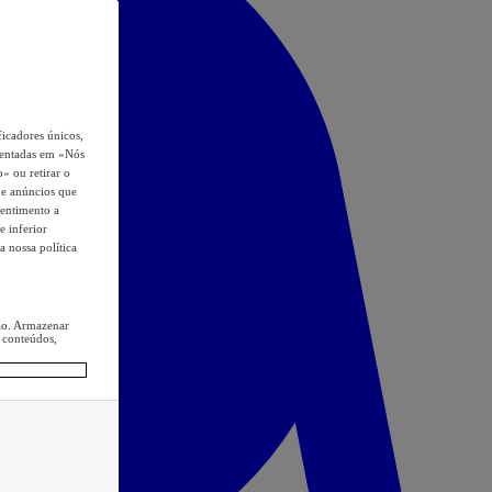
icadores únicos,
esentadas em «Nós
o» ou retirar o
s e anúncios que
sentimento a
e inferior
a nossa política
ção. Armazenar
 conteúdos,