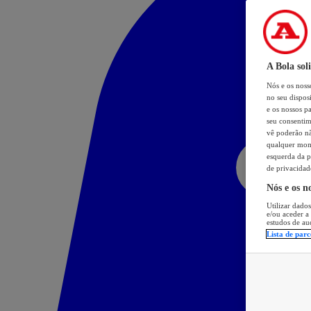
A Bola sol
Nós e os nos
no seu dispos
e os nossos pa
seu consentim
vê poderão não
qualquer mome
esquerda da p
de privacidad
Nós e os n
Utilizar dados
e/ou aceder a
estudos de au
Lista de parc