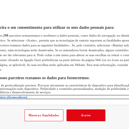
icita o seu consentimento para utilizar os seus dados pessoais para:
sos
298
parceiros armazenamos e acedemos a dados pessoais, como dados de navegação ou identif
itivo. Se selecionar «Aceito», permite que as tecnologias de rastreio suportem as finalidades apr
rceiros tratamos dados para as seguintes finalidades». Se, pelo contrário, selecionar «Rejeitar tud
ento, estas tecnologias serão desativadas. Se os rastreadores forem desativados, alguns conteúdo
 ser tão relevantes para si. Pode voltar a este menu para alterar as suas escolhas ou retirar o con
nto clicando na ligação Gerir preferências na parte inferior da página Web (ou no ícone na part
ágina, se aplicável). As suas escolhas serão aplicadas em Website. Para mais informação, consulte 
e.
ossos parceiros tratamos os dados para fornecermos:
 de geolocalização precisos. Procurar ativamente as características do dispositivo para identifica
 informações num dispositivo. Publicidade e conteúdos personalizados, medição de publicidade e
diência e desenvolvimento de serviços.
eiros (fornecedores)
Mostrar finalidades
Aceito