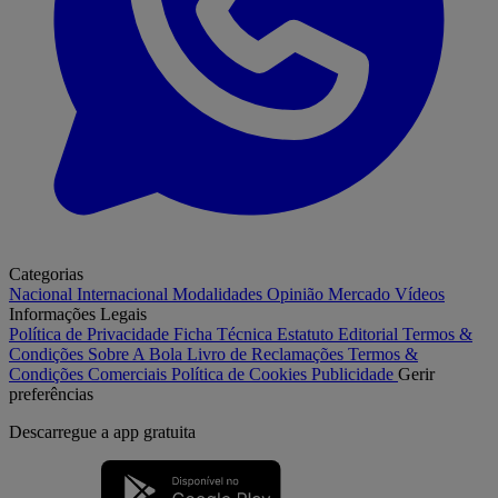
Categorias
Nacional
Internacional
Modalidades
Opinião
Mercado
Vídeos
Informações Legais
Política de Privacidade
Ficha Técnica
Estatuto Editorial
Termos &
Condições
Sobre A Bola
Livro de Reclamações
Termos &
Condições Comerciais
Política de Cookies
Publicidade
Gerir
preferências
Descarregue a
app gratuita