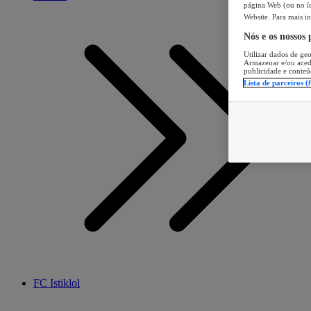
página Web (ou no íc
Website. Para mais in
Nós e os nossos
Utilizar dados de geo
Armazenar e/ou aced
publicidade e conteú
Lista de parceiros (
FC Istiklol