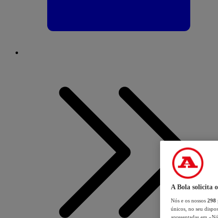
A Bola solicita 
Nós e os nossos
298
únicos, no seu dispos
apresentadas em «Nós 