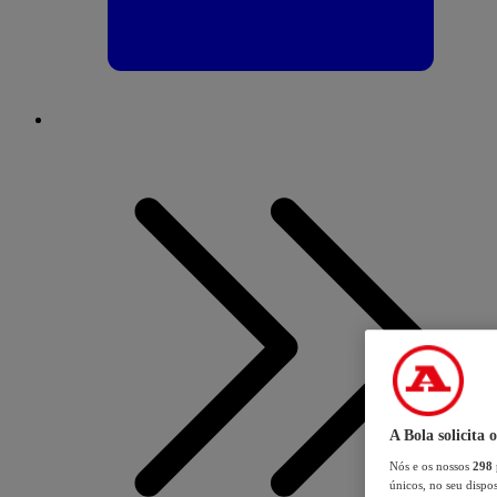
A Bola solicita 
Nós e os nossos
298
únicos, no seu dispos