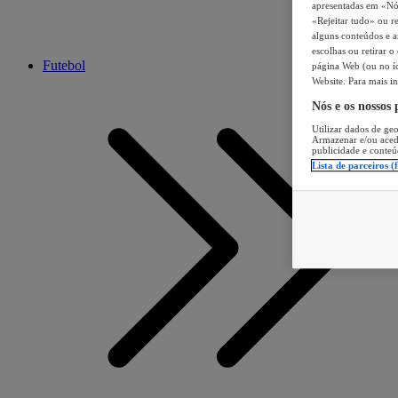
apresentadas em «Nós 
«Rejeitar tudo» ou re
alguns conteúdos e an
escolhas ou retirar 
Futebol
página Web (ou no íc
Website. Para mais in
Nós e os nossos
Utilizar dados de geo
Armazenar e/ou aced
publicidade e conteú
Lista de parceiros (