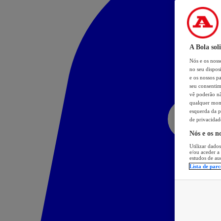
A Bola sol
Nós e os nos
no seu dispos
e os nossos pa
seu consentim
vê poderão não
qualquer mome
esquerda da p
de privacidad
Nós e os n
Utilizar dados
e/ou aceder a
estudos de au
Lista de parc