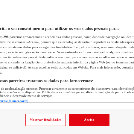
icita o seu consentimento para utilizar os seus dados pessoais para:
sos
298
parceiros armazenamos e acedemos a dados pessoais, como dados de navegação ou identif
itivo. Se selecionar «Aceito», permite que as tecnologias de rastreio suportem as finalidades apr
rceiros tratamos dados para as seguintes finalidades». Se, pelo contrário, selecionar «Rejeitar tud
ento, estas tecnologias serão desativadas. Se os rastreadores forem desativados, alguns conteúdo
 ser tão relevantes para si. Pode voltar a este menu para alterar as suas escolhas ou retirar o con
nto clicando na ligação Gerir preferências na parte inferior da página Web (ou no ícone na part
ágina, se aplicável). As suas escolhas serão aplicadas em Website. Para mais informação, consulte 
e.
ossos parceiros tratamos os dados para fornecermos:
 de geolocalização precisos. Procurar ativamente as características do dispositivo para identifica
 informações num dispositivo. Publicidade e conteúdos personalizados, medição de publicidade e
diência e desenvolvimento de serviços.
eiros (fornecedores)
Mostrar finalidades
Aceito