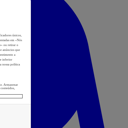
icadores únicos,
esentadas em «Nós
o» ou retirar o
s e anúncios que
sentimento a
e inferior
a nossa política
ção. Armazenar
 conteúdos,