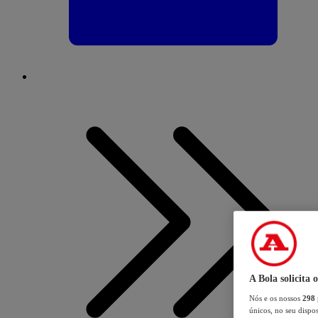
A Bola solicita 
Nós e os nossos
298
únicos, no seu dispos