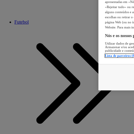
apresentadas em «Nós 
«Rejeitar tudo» ou re
alguns conteúdos e an
escolhas ou retirar 
Futebol
página Web (ou no íc
Website. Para mais in
Nós e os nossos
Utilizar dados de geo
Armazenar e/ou aced
publicidade e conteú
Lista de parceiros (