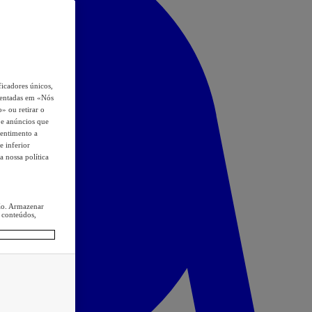
icadores únicos,
esentadas em «Nós
o» ou retirar o
s e anúncios que
sentimento a
e inferior
a nossa política
ção. Armazenar
 conteúdos,