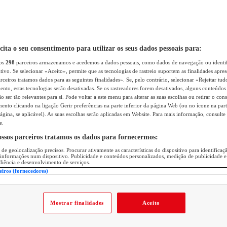
icita o seu consentimento para utilizar os seus dados pessoais para:
sos
298
parceiros armazenamos e acedemos a dados pessoais, como dados de navegação ou identif
itivo. Se selecionar «Aceito», permite que as tecnologias de rastreio suportem as finalidades apr
rceiros tratamos dados para as seguintes finalidades». Se, pelo contrário, selecionar «Rejeitar tud
ento, estas tecnologias serão desativadas. Se os rastreadores forem desativados, alguns conteúdo
 ser tão relevantes para si. Pode voltar a este menu para alterar as suas escolhas ou retirar o con
nto clicando na ligação Gerir preferências na parte inferior da página Web (ou no ícone na part
ágina, se aplicável). As suas escolhas serão aplicadas em Website. Para mais informação, consulte 
e.
ossos parceiros tratamos os dados para fornecermos:
 de geolocalização precisos. Procurar ativamente as características do dispositivo para identifica
 informações num dispositivo. Publicidade e conteúdos personalizados, medição de publicidade e
diência e desenvolvimento de serviços.
eiros (fornecedores)
Mostrar finalidades
Aceito