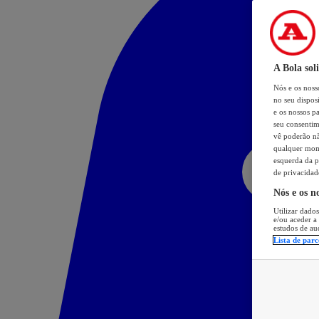
A Bola sol
Nós e os nos
no seu dispos
e os nossos pa
seu consentim
vê poderão não
qualquer mome
esquerda da p
de privacidad
Nós e os n
Utilizar dados
e/ou aceder a
estudos de au
Lista de parc