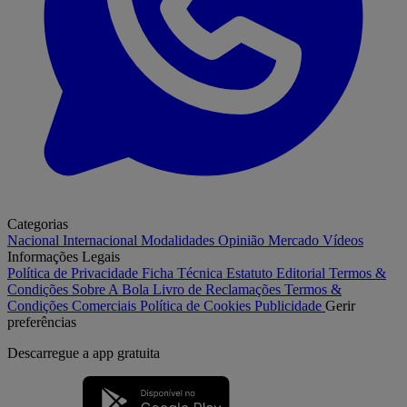
Categorias
Nacional
Internacional
Modalidades
Opinião
Mercado
Vídeos
Informações Legais
Política de Privacidade
Ficha Técnica
Estatuto Editorial
Termos &
Condições
Sobre A Bola
Livro de Reclamações
Termos &
Condições Comerciais
Política de Cookies
Publicidade
Gerir
preferências
Descarregue a
app gratuita