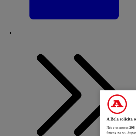
A Bola solicita 
Nós e os nossos
298
únicos, no seu dispos