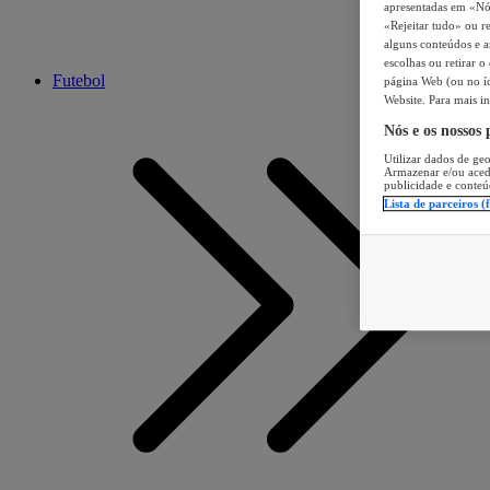
apresentadas em «Nós 
«Rejeitar tudo» ou re
alguns conteúdos e an
escolhas ou retirar 
Futebol
página Web (ou no íc
Website. Para mais in
Nós e os nossos
Utilizar dados de geo
Armazenar e/ou aced
publicidade e conteú
Lista de parceiros (