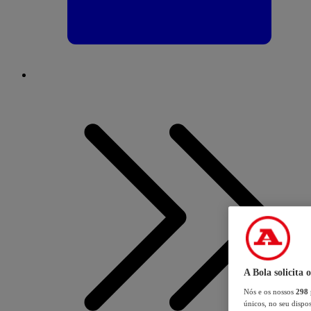
A Bola solicita 
Nós e os nossos
298
únicos, no seu dispos