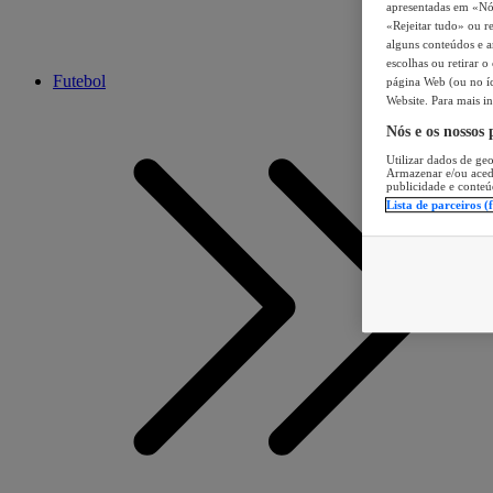
apresentadas em «Nós 
«Rejeitar tudo» ou re
alguns conteúdos e an
escolhas ou retirar 
Futebol
página Web (ou no íc
Website. Para mais in
Nós e os nossos
Utilizar dados de geo
Armazenar e/ou aced
publicidade e conteú
Lista de parceiros (