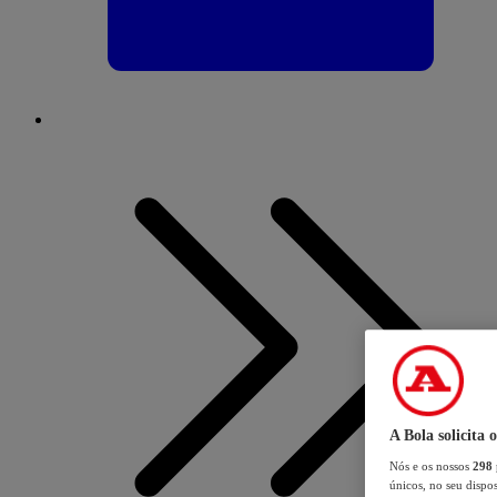
A Bola solicita 
Nós e os nossos
298
únicos, no seu dispos