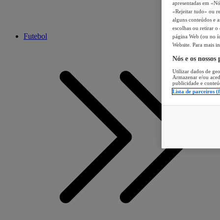
apresentadas em «Nós 
«Rejeitar tudo» ou re
alguns conteúdos e an
escolhas ou retirar 
Futebol
página Web (ou no íc
Website. Para mais in
Nós e os nossos
Utilizar dados de geo
Armazenar e/ou aced
publicidade e conteú
Lista de parceiros (