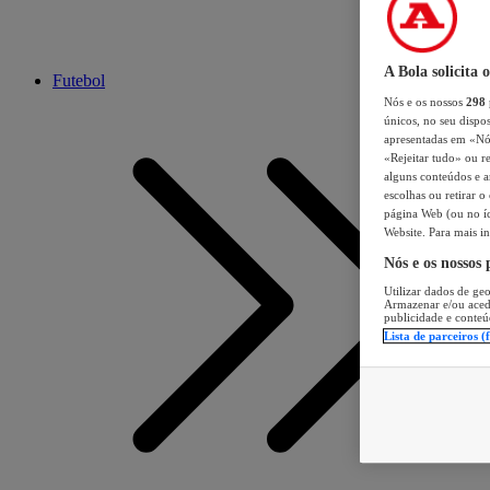
A Bola solicita 
Futebol
Nós e os nossos
298
únicos, no seu dispos
apresentadas em «Nós 
«Rejeitar tudo» ou re
alguns conteúdos e an
escolhas ou retirar 
página Web (ou no íc
Website. Para mais in
Nós e os nossos
Utilizar dados de geo
Armazenar e/ou aced
publicidade e conteú
Lista de parceiros (