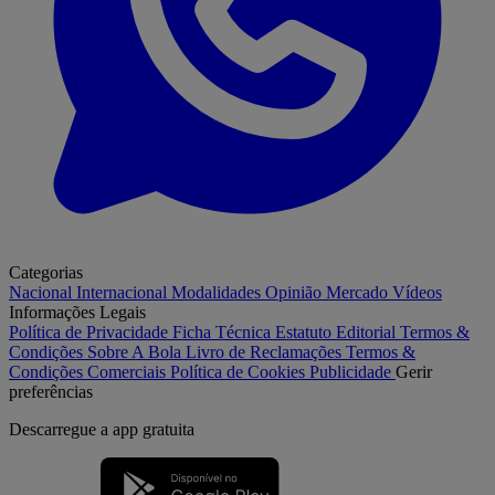
Categorias
Nacional
Internacional
Modalidades
Opinião
Mercado
Vídeos
Informações Legais
Política de Privacidade
Ficha Técnica
Estatuto Editorial
Termos &
Condições
Sobre A Bola
Livro de Reclamações
Termos &
Condições Comerciais
Política de Cookies
Publicidade
Gerir
preferências
Descarregue a
app gratuita