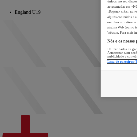
únicos, no seu dispos
apresentadas em «Nós 
England U19
«Rejeitar tudo» ou re
alguns conteúdos e an
escolhas ou retirar 
página Web (ou no íc
Website. Para mais in
Nós e os nossos
Utilizar dados de geo
Armazenar e/ou aced
publicidade e conteú
Lista de parceiros (