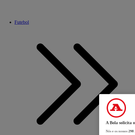
Futebol
A Bola solicita 
Nós e os nossos
298