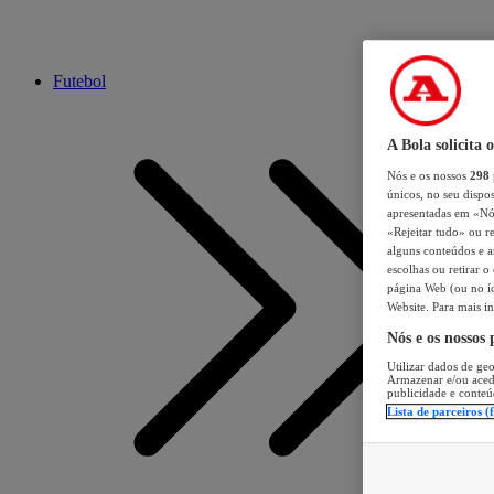
Futebol
A Bola solicita 
Nós e os nossos
298
únicos, no seu dispos
apresentadas em «Nós 
«Rejeitar tudo» ou re
alguns conteúdos e an
escolhas ou retirar 
página Web (ou no íc
Website. Para mais in
Nós e os nossos
Utilizar dados de geo
Armazenar e/ou aced
publicidade e conteú
Lista de parceiros (