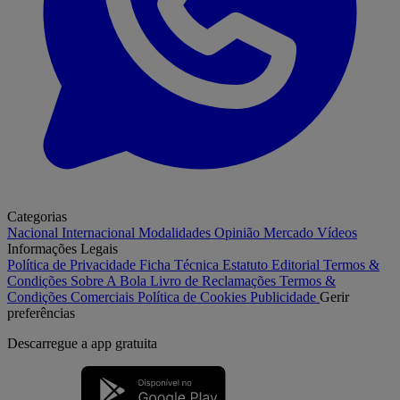
Categorias
Nacional
Internacional
Modalidades
Opinião
Mercado
Vídeos
Informações Legais
Política de Privacidade
Ficha Técnica
Estatuto Editorial
Termos &
Condições
Sobre A Bola
Livro de Reclamações
Termos &
Condições Comerciais
Política de Cookies
Publicidade
Gerir
preferências
Descarregue a
app gratuita