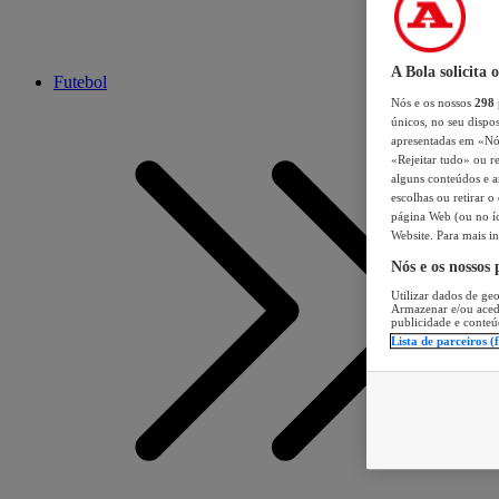
A Bola solicita 
Futebol
Nós e os nossos
298
únicos, no seu dispos
apresentadas em «Nós 
«Rejeitar tudo» ou re
alguns conteúdos e an
escolhas ou retirar 
página Web (ou no íc
Website. Para mais in
Nós e os nossos
Utilizar dados de geo
Armazenar e/ou aced
publicidade e conteú
Lista de parceiros (