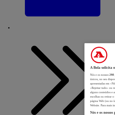
A Bola solicita 
Nós e os nossos
298
únicos, no seu dispos
apresentadas em «Nós 
«Rejeitar tudo» ou re
alguns conteúdos e an
escolhas ou retirar 
página Web (ou no íc
Website. Para mais in
Nós e os nossos