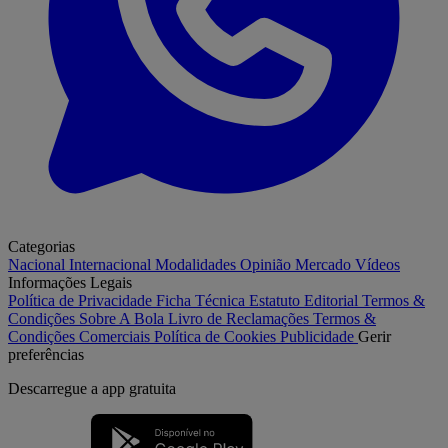
Categorias
Nacional
Internacional
Modalidades
Opinião
Mercado
Vídeos
Informações Legais
Política de Privacidade
Ficha Técnica
Estatuto Editorial
Termos &
Condições
Sobre A Bola
Livro de Reclamações
Termos &
Condições Comerciais
Política de Cookies
Publicidade
Gerir
preferências
Descarregue a
app gratuita