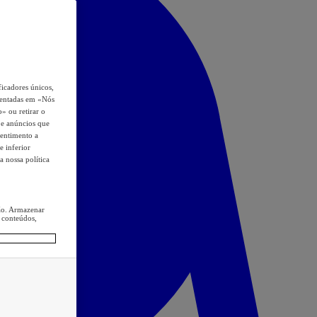
icadores únicos,
esentadas em «Nós
o» ou retirar o
s e anúncios que
sentimento a
e inferior
a nossa política
ção. Armazenar
 conteúdos,