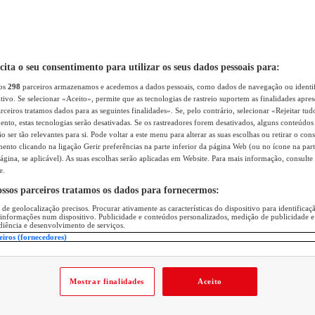
icita o seu consentimento para utilizar os seus dados pessoais para:
sos
298
parceiros armazenamos e acedemos a dados pessoais, como dados de navegação ou identif
itivo. Se selecionar «Aceito», permite que as tecnologias de rastreio suportem as finalidades apr
rceiros tratamos dados para as seguintes finalidades». Se, pelo contrário, selecionar «Rejeitar tud
ento, estas tecnologias serão desativadas. Se os rastreadores forem desativados, alguns conteúdo
 ser tão relevantes para si. Pode voltar a este menu para alterar as suas escolhas ou retirar o con
nto clicando na ligação Gerir preferências na parte inferior da página Web (ou no ícone na part
ágina, se aplicável). As suas escolhas serão aplicadas em Website. Para mais informação, consulte 
e.
ossos parceiros tratamos os dados para fornecermos:
 de geolocalização precisos. Procurar ativamente as características do dispositivo para identifica
 informações num dispositivo. Publicidade e conteúdos personalizados, medição de publicidade e
diência e desenvolvimento de serviços.
eiros (fornecedores)
Mostrar finalidades
Aceito