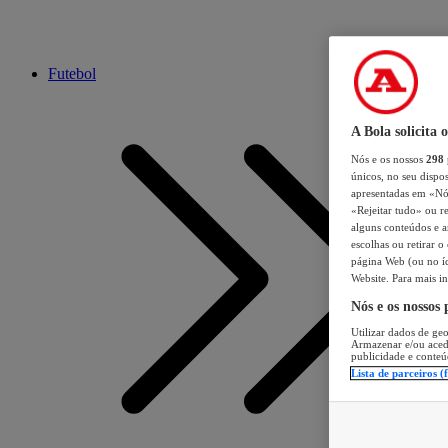
Futebol
A Bola solicita 
Nós e os nossos
298
únicos, no seu dispos
apresentadas em «Nós 
«Rejeitar tudo» ou re
alguns conteúdos e an
escolhas ou retirar 
página Web (ou no íc
Website. Para mais in
Nós e os nossos
Utilizar dados de geo
Armazenar e/ou aced
publicidade e conteú
Lista de parceiros (