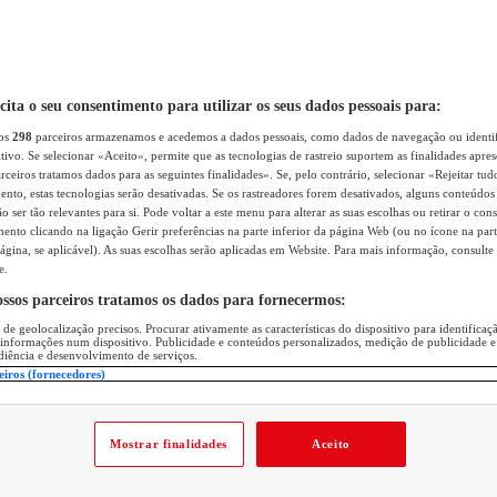
icita o seu consentimento para utilizar os seus dados pessoais para:
sos
298
parceiros armazenamos e acedemos a dados pessoais, como dados de navegação ou identif
itivo. Se selecionar «Aceito», permite que as tecnologias de rastreio suportem as finalidades apr
rceiros tratamos dados para as seguintes finalidades». Se, pelo contrário, selecionar «Rejeitar tud
ento, estas tecnologias serão desativadas. Se os rastreadores forem desativados, alguns conteúdo
 ser tão relevantes para si. Pode voltar a este menu para alterar as suas escolhas ou retirar o con
nto clicando na ligação Gerir preferências na parte inferior da página Web (ou no ícone na part
ágina, se aplicável). As suas escolhas serão aplicadas em Website. Para mais informação, consulte 
e.
ossos parceiros tratamos os dados para fornecermos:
 de geolocalização precisos. Procurar ativamente as características do dispositivo para identifica
 informações num dispositivo. Publicidade e conteúdos personalizados, medição de publicidade e
diência e desenvolvimento de serviços.
eiros (fornecedores)
Mostrar finalidades
Aceito