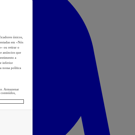
icadores únicos,
esentadas em «Nós
o» ou retirar o
s e anúncios que
sentimento a
e inferior
a nossa política
ção. Armazenar
 conteúdos,