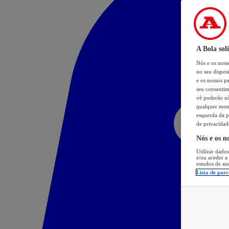
A Bola sol
Nós e os nos
no seu dispos
e os nossos pa
seu consentim
vê poderão não
qualquer mome
esquerda da p
de privacidad
Nós e os n
Utilizar dados
e/ou aceder a
estudos de au
Lista de parc