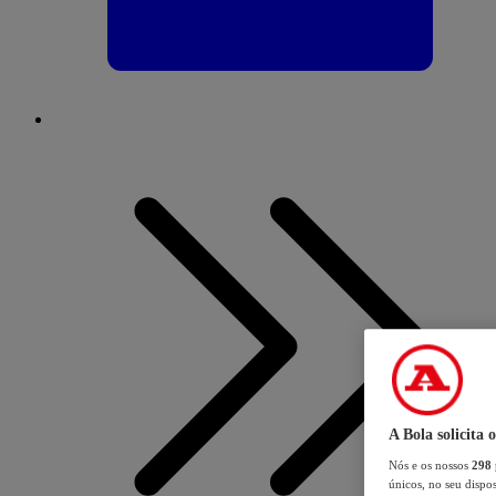
A Bola solicita 
Nós e os nossos
298
únicos, no seu dispos