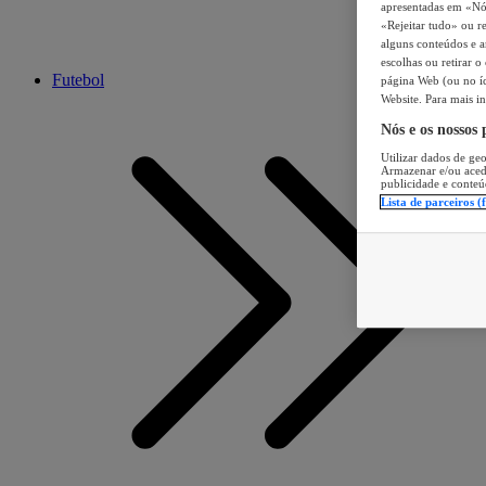
apresentadas em «Nós 
«Rejeitar tudo» ou re
alguns conteúdos e an
escolhas ou retirar 
Futebol
página Web (ou no íc
Website. Para mais in
Nós e os nossos
Utilizar dados de geo
Armazenar e/ou aced
publicidade e conteú
Lista de parceiros (