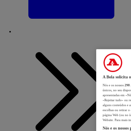
A Bola solicita 
Nós e os nossos
298
únicos, no seu dispos
apresentadas em «Nós 
«Rejeitar tudo» ou re
alguns conteúdos e an
escolhas ou retirar 
página Web (ou no íc
Website. Para mais in
Nós e os nossos