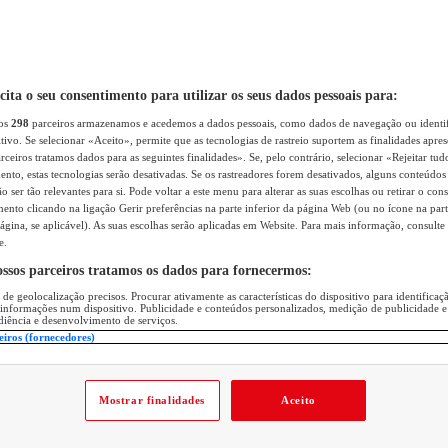
icita o seu consentimento para utilizar os seus dados pessoais para:
sos
298
parceiros armazenamos e acedemos a dados pessoais, como dados de navegação ou identif
itivo. Se selecionar «Aceito», permite que as tecnologias de rastreio suportem as finalidades apr
rceiros tratamos dados para as seguintes finalidades». Se, pelo contrário, selecionar «Rejeitar tud
ento, estas tecnologias serão desativadas. Se os rastreadores forem desativados, alguns conteúdo
 ser tão relevantes para si. Pode voltar a este menu para alterar as suas escolhas ou retirar o con
nto clicando na ligação Gerir preferências na parte inferior da página Web (ou no ícone na part
ágina, se aplicável). As suas escolhas serão aplicadas em Website. Para mais informação, consulte 
e.
ossos parceiros tratamos os dados para fornecermos:
 de geolocalização precisos. Procurar ativamente as características do dispositivo para identifica
 informações num dispositivo. Publicidade e conteúdos personalizados, medição de publicidade e
diência e desenvolvimento de serviços.
eiros (fornecedores)
Mostrar finalidades
Aceito