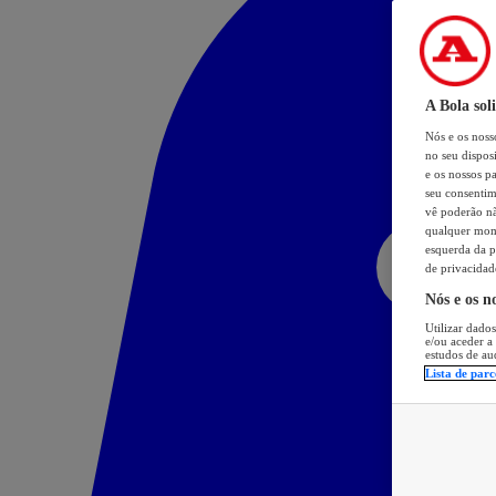
A Bola sol
Nós e os nos
no seu dispos
e os nossos pa
seu consentim
vê poderão não
qualquer mome
esquerda da p
de privacidad
Nós e os n
Utilizar dados
e/ou aceder a
estudos de au
Lista de parc