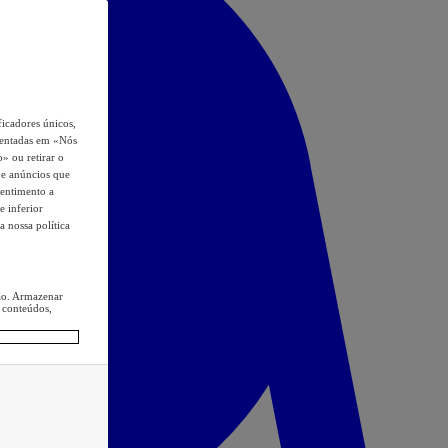
icadores únicos,
esentadas em «Nós
o» ou retirar o
s e anúncios que
sentimento a
e inferior
a nossa política
ção. Armazenar
 conteúdos,