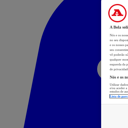
A Bola sol
Nós e os nos
no seu dispos
e os nossos pa
seu consentim
vê poderão não
qualquer mome
esquerda da p
de privacidad
Nós e os n
Utilizar dados
e/ou aceder a
estudos de au
Lista de parc