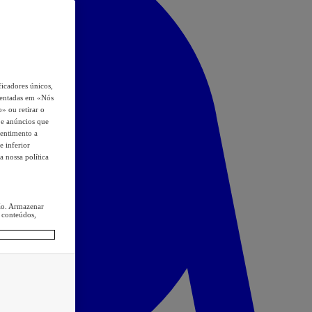
icadores únicos,
esentadas em «Nós
o» ou retirar o
s e anúncios que
sentimento a
e inferior
a nossa política
ção. Armazenar
 conteúdos,