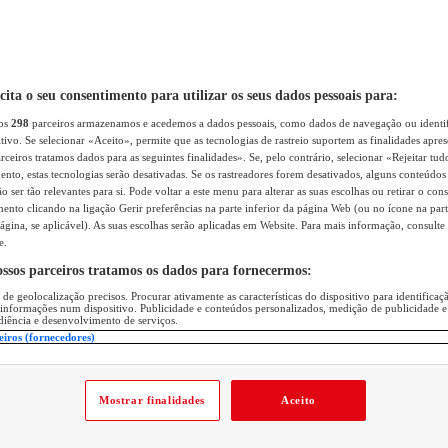
icita o seu consentimento para utilizar os seus dados pessoais para:
sos
298
parceiros armazenamos e acedemos a dados pessoais, como dados de navegação ou identif
itivo. Se selecionar «Aceito», permite que as tecnologias de rastreio suportem as finalidades apr
rceiros tratamos dados para as seguintes finalidades». Se, pelo contrário, selecionar «Rejeitar tud
ento, estas tecnologias serão desativadas. Se os rastreadores forem desativados, alguns conteúdo
 ser tão relevantes para si. Pode voltar a este menu para alterar as suas escolhas ou retirar o con
nto clicando na ligação Gerir preferências na parte inferior da página Web (ou no ícone na part
ágina, se aplicável). As suas escolhas serão aplicadas em Website. Para mais informação, consulte 
e.
ossos parceiros tratamos os dados para fornecermos:
 de geolocalização precisos. Procurar ativamente as características do dispositivo para identifica
 informações num dispositivo. Publicidade e conteúdos personalizados, medição de publicidade e
diência e desenvolvimento de serviços.
eiros (fornecedores)
Mostrar finalidades
Aceito