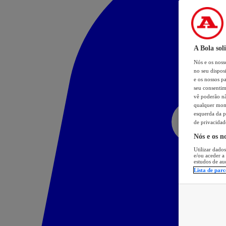
A Bola sol
Nós e os nos
no seu dispos
e os nossos pa
seu consentim
vê poderão não
qualquer mome
esquerda da p
de privacidad
Nós e os n
Utilizar dados
e/ou aceder a
estudos de au
Lista de parc