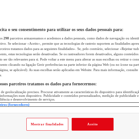
icita o seu consentimento para utilizar os seus dados pessoais para:
sos
298
parceiros armazenamos e acedemos a dados pessoais, como dados de navegação ou identif
itivo. Se selecionar «Aceito», permite que as tecnologias de rastreio suportem as finalidades apr
rceiros tratamos dados para as seguintes finalidades». Se, pelo contrário, selecionar «Rejeitar tud
ento, estas tecnologias serão desativadas. Se os rastreadores forem desativados, alguns conteúdo
 ser tão relevantes para si. Pode voltar a este menu para alterar as suas escolhas ou retirar o con
nto clicando na ligação Gerir preferências na parte inferior da página Web (ou no ícone na part
ágina, se aplicável). As suas escolhas serão aplicadas em Website. Para mais informação, consulte 
e.
ossos parceiros tratamos os dados para fornecermos:
 de geolocalização precisos. Procurar ativamente as características do dispositivo para identifica
 informações num dispositivo. Publicidade e conteúdos personalizados, medição de publicidade e
diência e desenvolvimento de serviços.
eiros (fornecedores)
Mostrar finalidades
Aceito