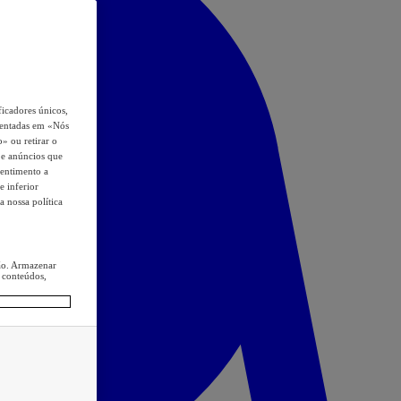
icadores únicos,
esentadas em «Nós
o» ou retirar o
s e anúncios que
sentimento a
e inferior
a nossa política
ção. Armazenar
 conteúdos,