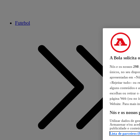
Futebol
A Bola solicita 
Nós e os nossos
298
únicos, no seu dispos
apresentadas em «Nós 
«Rejeitar tudo» ou re
alguns conteúdos e an
escolhas ou retirar 
página Web (ou no íc
Website. Para mais in
Nós e os nossos
Utilizar dados de geo
Armazenar e/ou aced
publicidade e conteú
Lista de parceiros (