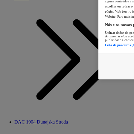
alguns conteúdos e an
escolhas ou retirar 
página Web (ou no íc
Website. Para mais in
Nós e os nossos
Utilizar dados de geo
Armazenar e/ou aced
publicidade e conteú
Lista de parceiros (
DAC 1904 Dunajska Streda