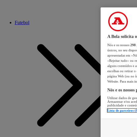
Futebol
A Bola solicita 
Nós e os nossos
298
únicos, no seu dispos
apresentadas em «Nós 
«Rejeitar tudo» ou re
alguns conteúdos e an
escolhas ou retirar 
página Web (ou no íc
Website. Para mais in
Nós e os nossos
Utilizar dados de geo
Armazenar e/ou aced
publicidade e conteú
Lista de parceiros (