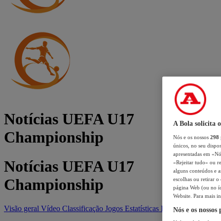
Notícias UEFA U17
A Bola solicita 
Championship
Nós e os nossos
298
únicos, no seu dispos
apresentadas em «Nós 
Notícias UEFA U17
«Rejeitar tudo» ou re
alguns conteúdos e an
Championship
escolhas ou retirar 
página Web (ou no íc
Website. Para mais in
Visão geral
Vídeo
Classificação
Jogos
Estatísticas
Equipas
Nós e os nossos