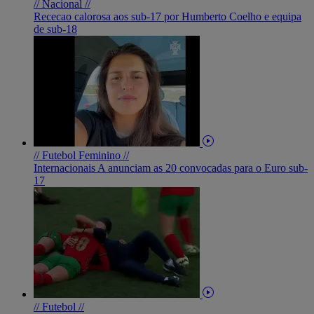
// Nacional //
Rececao calorosa aos sub-17 por Humberto Coelho e equipa
de sub-18
// Futebol Feminino //
Internacionais A anunciam as 20 convocadas para o Euro sub-
17
// Futebol //