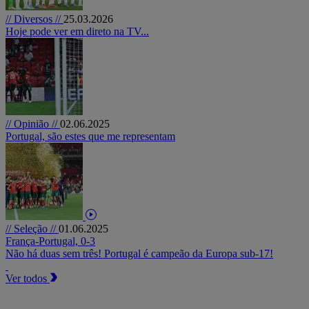
// Diversos //
25.03.2026
Hoje pode ver em direto na TV...
// Opinião //
02.06.2025
Portugal, são estes que me representam
// Seleção //
01.06.2025
França-Portugal, 0-3
Não há duas sem três! Portugal é campeão da Europa sub-17!
Ver todos