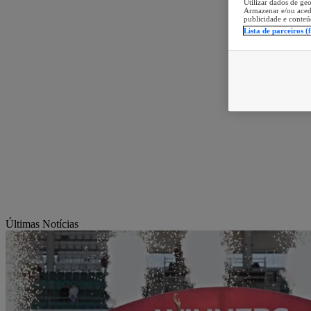
Utilizar dados de geo
Armazenar e/ou aced
publicidade e conteú
Lista de parceiros (
Últimas Notícias