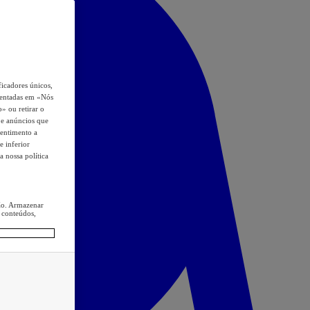
icadores únicos,
esentadas em «Nós
o» ou retirar o
s e anúncios que
sentimento a
e inferior
a nossa política
ção. Armazenar
 conteúdos,