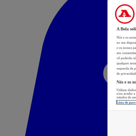
A Bola sol
Nós e os nos
no seu dispos
e os nossos pa
seu consentim
vê poderão não
qualquer mome
esquerda da p
de privacidad
Nós e os n
Utilizar dados
e/ou aceder a
estudos de au
Lista de parc