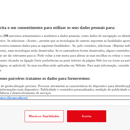
icita o seu consentimento para utilizar os seus dados pessoais para:
sos
298
parceiros armazenamos e acedemos a dados pessoais, como dados de navegação ou identif
itivo. Se selecionar «Aceito», permite que as tecnologias de rastreio suportem as finalidades apr
rceiros tratamos dados para as seguintes finalidades». Se, pelo contrário, selecionar «Rejeitar tud
ento, estas tecnologias serão desativadas. Se os rastreadores forem desativados, alguns conteúdo
 ser tão relevantes para si. Pode voltar a este menu para alterar as suas escolhas ou retirar o con
nto clicando na ligação Gerir preferências na parte inferior da página Web (ou no ícone na part
ágina, se aplicável). As suas escolhas serão aplicadas em Website. Para mais informação, consulte 
e.
ossos parceiros tratamos os dados para fornecermos:
 de geolocalização precisos. Procurar ativamente as características do dispositivo para identifica
 informações num dispositivo. Publicidade e conteúdos personalizados, medição de publicidade e
diência e desenvolvimento de serviços.
eiros (fornecedores)
Mostrar finalidades
Aceito