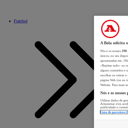
Futebol
A Bola solicita 
Nós e os nossos
298
únicos, no seu dispos
apresentadas em «Nós 
«Rejeitar tudo» ou re
alguns conteúdos e an
escolhas ou retirar 
página Web (ou no íc
Website. Para mais in
Nós e os nossos
Utilizar dados de geo
Armazenar e/ou aced
publicidade e conteú
Lista de parceiros (