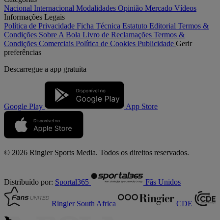
Nacional
Internacional
Modalidades
Opinião
Mercado
Vídeos
Informações Legais
Política de Privacidade
Ficha Técnica
Estatuto Editorial
Termos &
Condições
Sobre A Bola
Livro de Reclamações
Termos &
Condições Comerciais
Política de Cookies
Publicidade
Gerir
preferências
Descarregue a
app gratuita
Google Play
App Store
© 2026 Ringier Sports Media. Todos os direitos reservados.
Distribuído por:
Sportal365
Fãs Unidos
Ringier South Africa
CDE