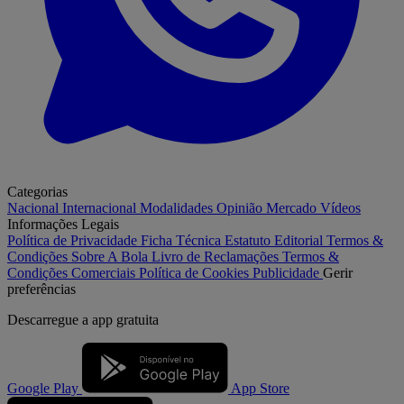
Categorias
Nacional
Internacional
Modalidades
Opinião
Mercado
Vídeos
Informações Legais
Política de Privacidade
Ficha Técnica
Estatuto Editorial
Termos &
Condições
Sobre A Bola
Livro de Reclamações
Termos &
Condições Comerciais
Política de Cookies
Publicidade
Gerir
preferências
Descarregue a
app gratuita
Google Play
App Store