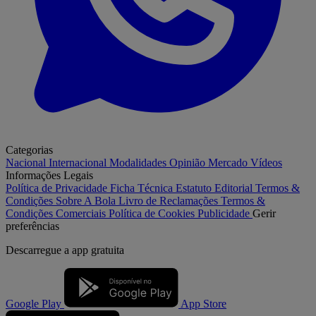
Categorias
Nacional
Internacional
Modalidades
Opinião
Mercado
Vídeos
Informações Legais
Política de Privacidade
Ficha Técnica
Estatuto Editorial
Termos &
Condições
Sobre A Bola
Livro de Reclamações
Termos &
Condições Comerciais
Política de Cookies
Publicidade
Gerir
preferências
Descarregue a
app gratuita
Google Play
App Store