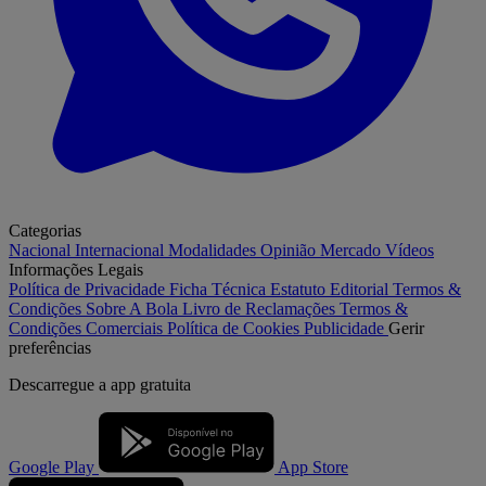
Categorias
Nacional
Internacional
Modalidades
Opinião
Mercado
Vídeos
Informações Legais
Política de Privacidade
Ficha Técnica
Estatuto Editorial
Termos &
Condições
Sobre A Bola
Livro de Reclamações
Termos &
Condições Comerciais
Política de Cookies
Publicidade
Gerir
preferências
Descarregue a
app gratuita
Google Play
App Store