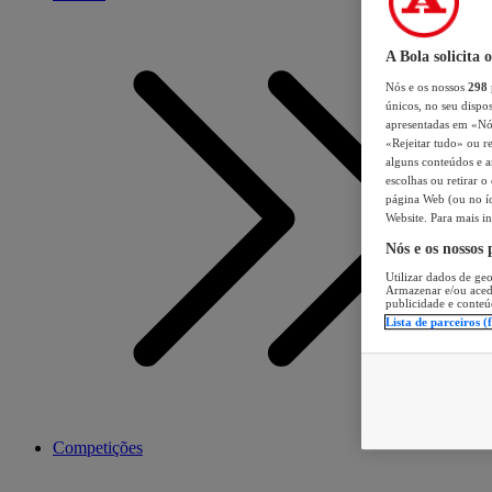
A Bola solicita 
Nós e os nossos
298
únicos, no seu dispos
apresentadas em «Nós 
«Rejeitar tudo» ou re
alguns conteúdos e an
escolhas ou retirar 
página Web (ou no íc
Website. Para mais in
Nós e os nossos
Utilizar dados de geo
Armazenar e/ou aced
publicidade e conteú
Lista de parceiros (
Competições