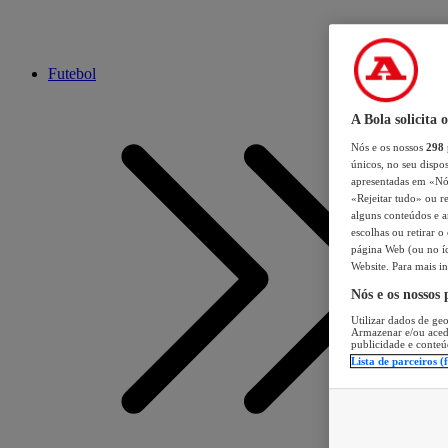
Futebol
A Bola solicita 
Nós e os nossos
298
únicos, no seu dispos
apresentadas em «Nós 
«Rejeitar tudo» ou re
alguns conteúdos e an
escolhas ou retirar 
página Web (ou no íc
Website. Para mais in
Nós e os nossos
Utilizar dados de geo
Armazenar e/ou aced
publicidade e conteú
Lista de parceiros (