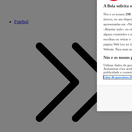
A Bola solicita 
Nós e os nossos
298
únicos, no seu dispos
Futebol
apresentadas em «Nós 
«Rejeitar tudo» ou re
alguns conteúdos e an
escolhas ou retirar 
página Web (ou no íc
Website. Para mais in
Nós e os nossos
Utilizar dados de geo
Armazenar e/ou aced
publicidade e conteú
Lista de parceiros (