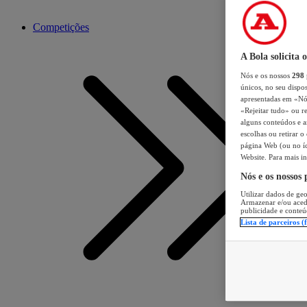
Competições
A Bola solicita 
Nós e os nossos
298
únicos, no seu dispos
apresentadas em «Nós 
«Rejeitar tudo» ou re
alguns conteúdos e an
escolhas ou retirar 
página Web (ou no íc
Website. Para mais in
Nós e os nossos
Utilizar dados de geo
Armazenar e/ou aced
publicidade e conteú
Lista de parceiros (