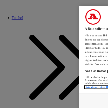
Futebol
A Bola solicita 
Nós e os nossos
298
únicos, no seu dispos
apresentadas em «Nós 
«Rejeitar tudo» ou re
alguns conteúdos e an
escolhas ou retirar 
página Web (ou no íc
Website. Para mais in
Nós e os nossos
Utilizar dados de geo
Armazenar e/ou aced
publicidade e conteú
Lista de parceiros (