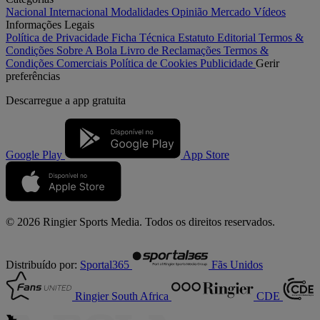
Nacional
Internacional
Modalidades
Opinião
Mercado
Vídeos
Informações Legais
Política de Privacidade
Ficha Técnica
Estatuto Editorial
Termos &
Condições
Sobre A Bola
Livro de Reclamações
Termos &
Condições Comerciais
Política de Cookies
Publicidade
Gerir
preferências
Descarregue a
app gratuita
Google Play
App Store
© 2026 Ringier Sports Media. Todos os direitos reservados.
Distribuído por:
Sportal365
Fãs Unidos
Ringier South Africa
CDE