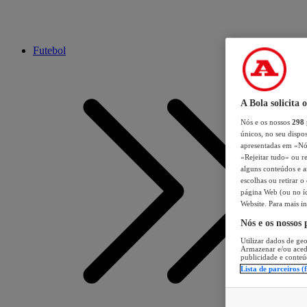
Futebol
A Bola solicita 
Nós e os nossos
298
únicos, no seu dispos
apresentadas em «Nós 
«Rejeitar tudo» ou re
alguns conteúdos e an
escolhas ou retirar 
página Web (ou no íc
Website. Para mais in
Nós e os nossos
Utilizar dados de geo
Armazenar e/ou aced
publicidade e conteú
Lista de parceiros (