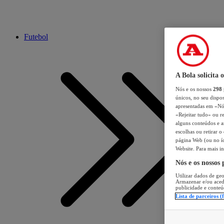
Futebol
A Bola solicita 
Nós e os nossos
298
únicos, no seu dispos
apresentadas em «Nós 
«Rejeitar tudo» ou re
alguns conteúdos e an
escolhas ou retirar 
página Web (ou no íc
Website. Para mais in
Nós e os nossos
Utilizar dados de geo
Armazenar e/ou aced
publicidade e conteú
Lista de parceiros (