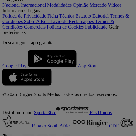
Nacional
Internacional
Modalidades
Opinião
Mercado
Vídeos
Informações Legais
Política de Privacidade
Ficha Técnica
Estatuto Editorial
Termos &
Condições
Sobre A Bola
Livro de Reclamações
Termos &
Condições Comerciais
Política de Cookies
Publicidade
Gerir
preferências
Descarregue a
app gratuita
Google Play
App Store
© 2026 Ringier Sports Media. Todos os direitos reservados.
Distribuído por:
Sportal365
Fãs Unidos
Ringier South Africa
CDE